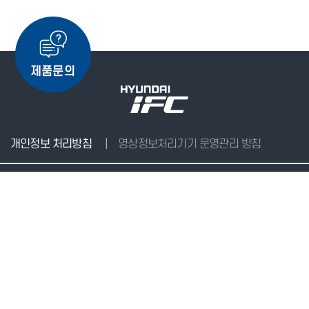
개인정보 처리방침
영상정보처리기기 운영관리 방침
(58034) 전남광주통합특별시 순천시 해룡면 율촌산단5로 46
Tel : 061-760-7111 | Fax : 061-724-9780, 061-725-7733
Family site
copyright ©
2021 HYUNDAI IFC
all rights reserved.