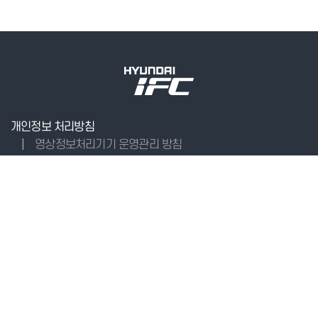
개인정보 처리방침
영상정보처리기기 운영관리 방침
(58034) 전남광주통합특별시 순천시 해룡면 율촌산단5로 46
Tel : 061-760-7111 | Fax : 061-724-9780, 061-725-7733
Family site
copyright ©
2021 HYUNDAI IFC
all rights reserved.